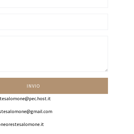
tesalomone@pec.host.it
estesalomone@gmail.com
neorestesalomone.it