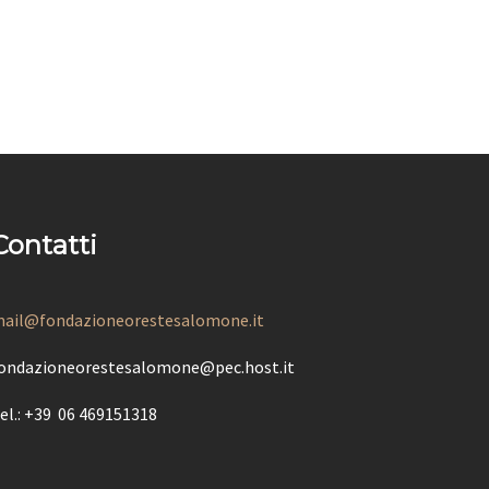
Contatti
ail@fondazioneorestesalomone.it
ondazioneorestesalomone@pec.host.it
el.: +39 06 469151318