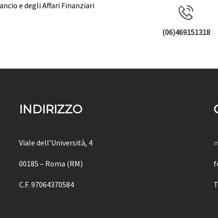
ancio e degli Affari Finanziari
(06)469151318
INDIRIZZO
Viale dell’Università, 4
m
00185 – Roma (RM)
f
C.F. 97064370584
T